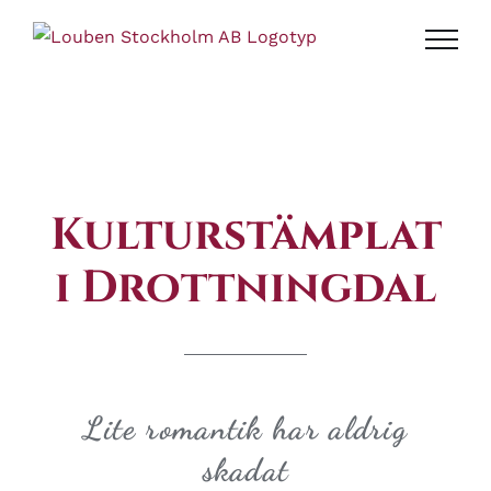
Fortsätt
till
innehållet
Kulturstämplat
i Drottningdal
Lite romantik har aldrig
skadat